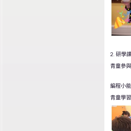
2. 研
青童參與
編程小
青童學習簡