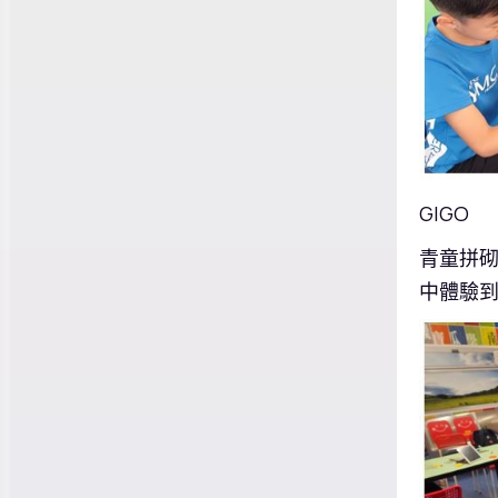
GIGO
青童拼砌
中體驗