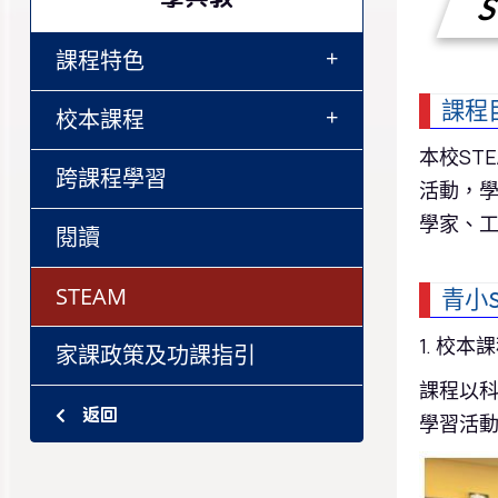
S
+
課程特色
課程
+
校本課程
本校ST
跨課程學習
活動，學
學家、
閱讀
STEAM
青小
1. 校本
家課政策及功課指引
課程以科
返回
學習活動