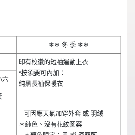
❄❄ 冬 季 ❄❄
印有校徽的短袖運動上衣
*按須要可內加：
小六
純黑長袖保暖衣
黃
可因應天氣加穿外套 或 羽絨
＊純色、沒有花紋圖案