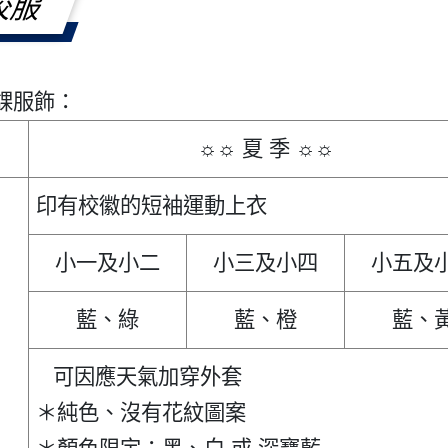
校服
課服飾：
☼☼ 夏 季 ☼☼
印有校徽的短袖運動上衣
小一及小二
小三及小四
小五及
藍、綠
藍、橙
藍、
可因應天氣加穿外套
＊純色、沒有花紋圖案