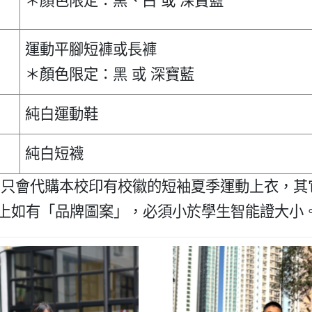
＊顏色限定：黑、白 或 深寶藍
運動平腳短褲或長褲
＊顏色限定：黑 或 深寶藍
純白運動鞋
純白短襪
 校方只會代購本校印有校徽的短袖夏季運動上衣，
衣褲上如有「品牌圖案」，必須小於學生智能證大小