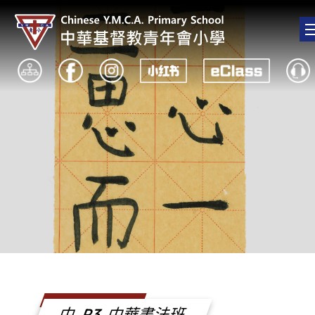
中_P3_中華書法班