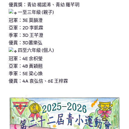
優異獎：青幼 楊諾浠、青幼 羅芊玥
一至三年級 (親子)
冠軍：3E 莫韻澄
亞軍：2D 李凱霖
季軍：3D 王芊澄
優異：3D蕭樂弘
四至六年級 (個人)
冠軍：4E 余枳瑩
亞軍：4B 黃穎翹
季軍：5E 梁心煥
優異：4A 袁弘信、6E 王梓霖