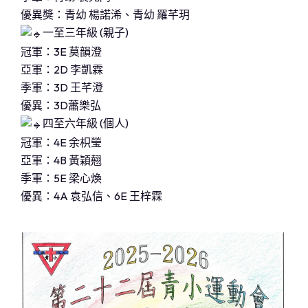
優異獎：青幼 楊諾浠、青幼 羅芊玥
一至三年級 (親子)
冠軍：3E 莫韻澄
亞軍：2D 李凱霖
季軍：3D 王芊澄
優異：3D蕭樂弘
四至六年級 (個人)
冠軍：4E 余枳瑩
亞軍：4B 黃穎翹
季軍：5E 梁心煥
優異：4A 袁弘信、6E 王梓霖